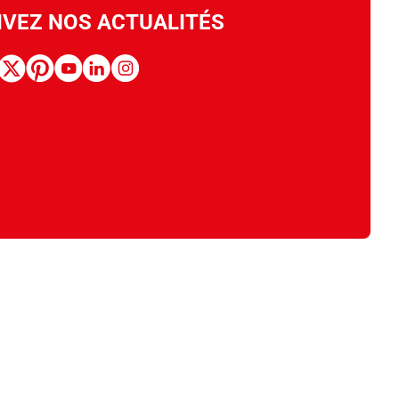
IVEZ NOS ACTUALITÉS
book
x
pinterest
youtube
linkedin
instagram