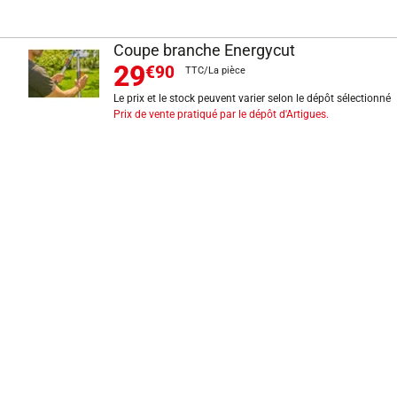
Coupe branche Energycut
29
€90
TTC/La pièce
Le prix et le stock peuvent varier selon le dépôt sélectionné
Prix de vente pratiqué par le dépôt d'Artigues.
INFORMATIONS LÉGALES
Mentions légales
CGV
Exercer mon droit de rétractation
CGU carte client
Conditions des offres
Politique de protection des données
Politique cookies
Gérer mes préférences de cookies
Newsletter : se désinscrire
Formulaire d'exercice de droits