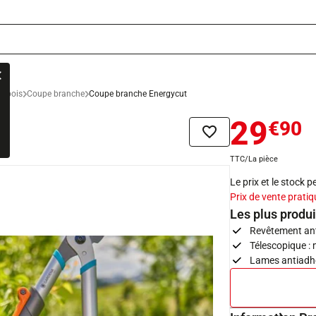
u bois
Coupe branche
Coupe branche Energycut
29
€90
Ajouter à la liste de sou
TTC/La pièce
Le prix et le stock 
Prix de vente pratiq
Les plus produi
Revêtement antia
Télescopique :
Lames antiadhé