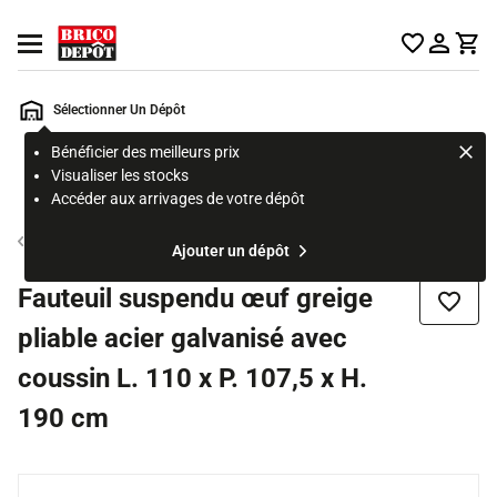
Accueil Brico Dépôt
Ouvrir le menu
Sélectionner Un Dépôt
Bénéficier des meilleurs prix
Rechercher
Visualiser les stocks
un
Accéder aux arrivages de votre dépôt
produit,
ou
Fauteuil de jardin
Ajouter un dépôt
une
page
Fauteuil suspendu œuf greige
Ajouter
pliable acier galvanisé avec
coussin L. 110 x P. 107,5 x H.
190 cm