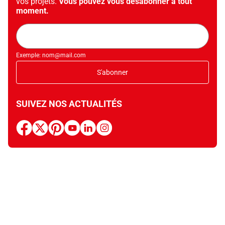
vos projets.
Vous pouvez vous désabonner à tout
moment.
Adresse
mail
Exemple: nom@mail.com
S'abonner
SUIVEZ NOS ACTUALITÉS
facebook
x
pinterest
youtube
linkedin
instagram