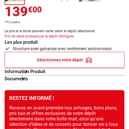
139
€00
TTC/La pièce
Le prix et le stock peuvent varier selon le dépôt sélectionné
Prix de vente pratiqué par le dépôt d'Artigues.
Les plus produit
Structure acier galvanisé avec revêtement anticorrosion
Sélectionnez votre dépôt
Information Produit
Documents
RESTEZ INFORMÉ !
Recevez en avant-première nos arrivages, bons plans,
prix bas et offres exclusives de votre dépôt
directement dans votre boîte mail, ainsi qu’une
sélection d’idées et de conseils pour donner vie à tous