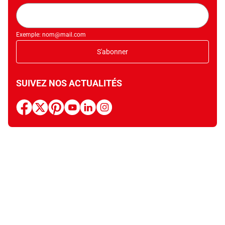
Adresse
mail
Exemple: nom@mail.com
S'abonner
SUIVEZ NOS ACTUALITÉS
facebook
x
pinterest
youtube
linkedin
instagram