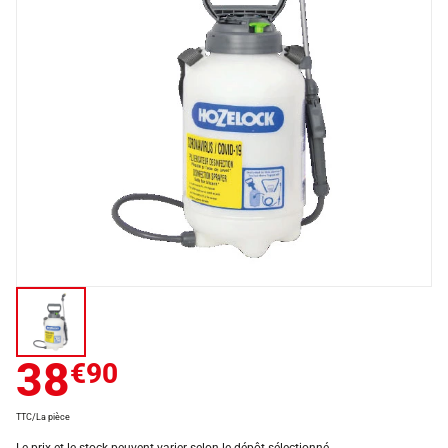
38
€90
TTC/La pièce