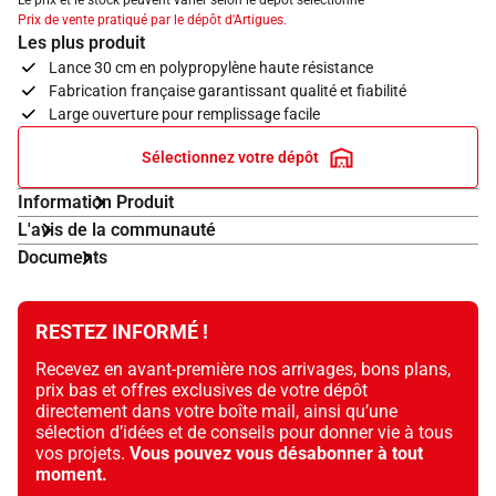
Le prix et le stock peuvent varier selon le dépôt sélectionné
Prix de vente pratiqué par le dépôt d'Artigues.
Les plus produit
Lance 30 cm en polypropylène haute résistance
Fabrication française garantissant qualité et fiabilité
Large ouverture pour remplissage facile
Sélectionnez votre dépôt
Information Produit
L'avis de la communauté
Documents
RESTEZ INFORMÉ !
Recevez en avant-première nos arrivages, bons plans,
prix bas et offres exclusives de votre dépôt
directement dans votre boîte mail, ainsi qu’une
sélection d’idées et de conseils pour donner vie à tous
vos projets.
Vous pouvez vous désabonner à tout
moment.