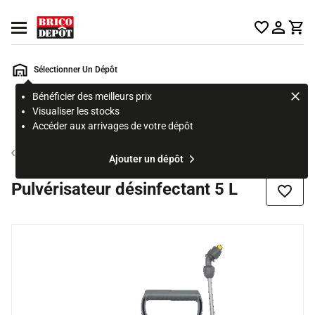
Accueil Brico Dépôt
Ouvrir le menu
Sélectionner Un Dépôt
Bénéficier des meilleurs prix
Rechercher
Visualiser les stocks
un
Accéder aux arrivages de votre dépôt
produit,
ou
Pulvérisateur
Ajouter un dépôt
une
page
Pulvérisateur désinfectant 5 L
Ajouter