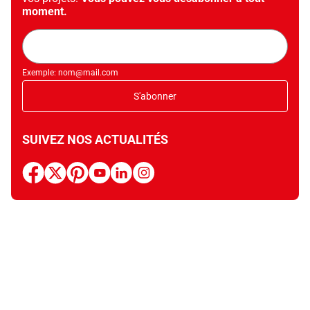
moment.
Adresse
mail
Exemple: nom@mail.com
S'abonner
SUIVEZ NOS ACTUALITÉS
facebook
x
pinterest
youtube
linkedin
instagram