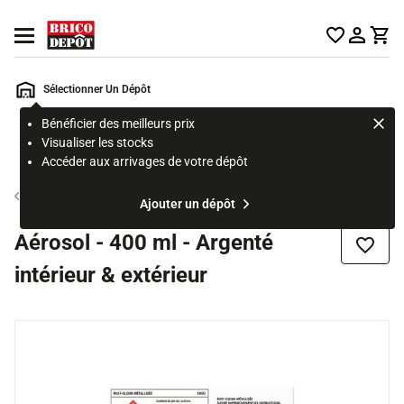
Accueil Brico Dépôt
Ouvrir le menu
Sélectionner Un Dépôt
Bénéficier des meilleurs prix
Rechercher
Visualiser les stocks
un
Accéder aux arrivages de votre dépôt
produit,
ou
Aérosol et peinture en bombe
Ajouter un dépôt
une
page
Aérosol - 400 ml - Argenté
Ajouter
intérieur & extérieur