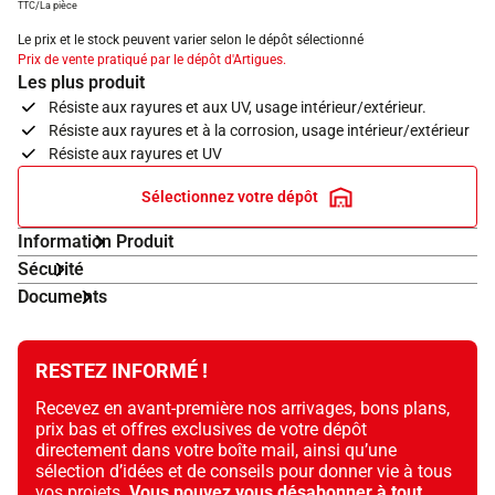
TTC/La pièce
Le prix et le stock peuvent varier selon le dépôt sélectionné
Prix de vente pratiqué par le dépôt d'Artigues.
Les plus produit
Résiste aux rayures et aux UV, usage intérieur/extérieur.
Résiste aux rayures et à la corrosion, usage intérieur/extérieur
Résiste aux rayures et UV
Sélectionnez votre dépôt
Information Produit
Sécurité
Documents
RESTEZ INFORMÉ !
Recevez en avant-première nos arrivages, bons plans,
prix bas et offres exclusives de votre dépôt
directement dans votre boîte mail, ainsi qu’une
sélection d’idées et de conseils pour donner vie à tous
vos projets.
Vous pouvez vous désabonner à tout