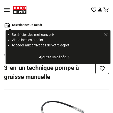
Accueil Brico Dépôt
Ouvrir le menu
Sélectionner Un Dépôt
Bénéficier des meilleurs prix
Rechercher
Visualiser les stocks
un
Accéder aux arrivages de votre dépôt
produit,
ou
Produit d'entretien
Ajouter un dépôt
une
page
3-en-un technique pompe à
Ajouter
graisse manuelle