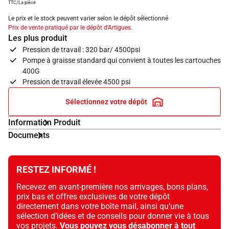
TTC/La pièce
Le prix et le stock peuvent varier selon le dépôt sélectionné
Prix de vente pratiqué par le dépôt d'Artigues.
Les plus produit
Pression de travail : 320 bar/ 4500psi
Pompe à graisse standard qui convient à toutes les cartouches
400G
Pression de travail élevée 4500 psi
Sélectionnez votre dépôt
Information Produit
Documents
RESTEZ INFORMÉ !
Recevez en avant-première nos arrivages, bons plans,
prix bas et offres exclusives de votre dépôt
directement dans votre boîte mail, ainsi qu’une
sélection d’idées et de conseils pour donner vie à tous
vos projets.
Vous pouvez vous désabonner à tout