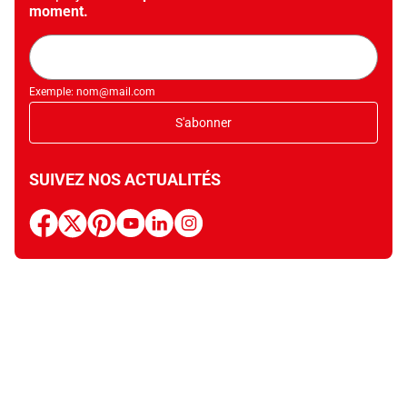
moment.
Adresse
mail
Exemple: nom@mail.com
S'abonner
SUIVEZ NOS ACTUALITÉS
facebook
x
pinterest
youtube
linkedin
instagram