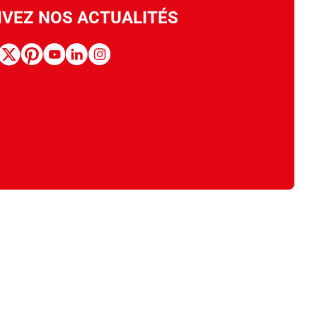
IVEZ NOS ACTUALITÉS
book
x
pinterest
youtube
linkedin
instagram