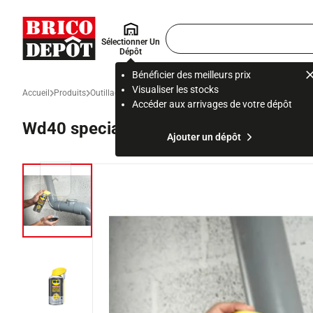
Accueil Brico Dépôt
Rechercher
Sélectionner Un
un
Dépôt
produit,
ou
Bénéficier des meilleurs prix
une
Visualiser les stocks
Accueil
Produits
Outillage
Matériel et outillage jardin et arrosage
Huile esse
page
Accéder aux arrivages de votre dépôt
Wd40 specialist lubrifiant silicone 250
Ajouter un dépôt
Diapositive précédente