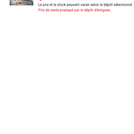
Le prix et le stock peuvent varier selon le dépôt sélectionné
Prix de vente pratiqué par le dépôt d'Artigues.
INFORMATIONS LÉGALES
Mentions légales
CGV
Exercer mon droit de rétractation
CGU carte client
Conditions des offres
Politique de protection des données
Politique cookies
Gérer mes préférences de cookies
Newsletter : se désinscrire
Formulaire d'exercice de droits
Indice de réparabilité
Déclarations de performance
Fiches de données de sécurité
Fiches qualité et caractéristiques environnementales