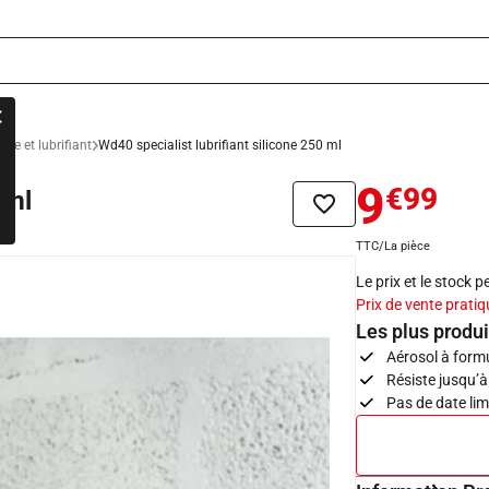
nce et lubrifiant
Wd40 specialist lubrifiant silicone 250 ml
9
€99
 ml
Ajouter à la liste de sou
TTC/La pièce
Le prix et le stock 
Prix de vente pratiq
Les plus produi
Aérosol à form
Résiste jusqu’
Pas de date limi