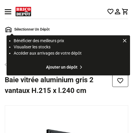
Accueil Brico Dépôt
Ouvrir le menu
Sélectionner Un Dépôt
Bénéficier des meilleurs prix
Rechercher
Visualiser les stocks
un
Accéder aux arrivages de votre dépôt
produit,
ou
Baie vitrée aluminium
Ajouter un dépôt
une
page
Baie vitrée aluminium gris 2
Ajouter
vantaux H.215 x l.240 cm