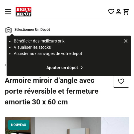
Accueil Brico Dépôt
Ouvrir le menu
Sélectionner Un Dépôt
Bénéficier des meilleurs prix
Rechercher
Visualiser les stocks
un
Accéder aux arrivages de votre dépôt
produit,
ou
Rangement mural
Ajouter un dépôt
une
page
Armoire miroir d’angle avec
Ajouter
porte réversible et fermeture
amortie 30 x 60 cm
NOUVEAU