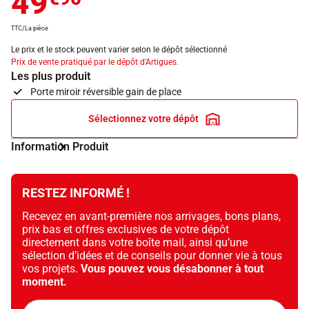
49
TTC/La pièce
Le prix et le stock peuvent varier selon le dépôt sélectionné
Prix de vente pratiqué par le dépôt d'Artigues.
Les plus produit
Porte miroir réversible gain de place
Sélectionnez votre dépôt
Information Produit
RESTEZ INFORMÉ !
Recevez en avant-première nos arrivages, bons plans,
prix bas et offres exclusives de votre dépôt
directement dans votre boîte mail, ainsi qu’une
sélection d’idées et de conseils pour donner vie à tous
vos projets.
Vous pouvez vous désabonner à tout
moment.
Adresse