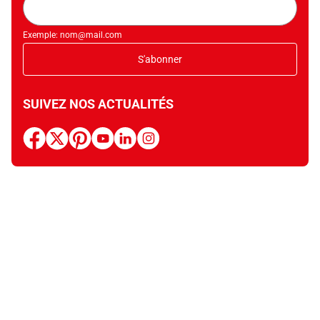
mail
Exemple: nom@mail.com
S'abonner
SUIVEZ NOS ACTUALITÉS
facebook
x
pinterest
youtube
linkedin
instagram