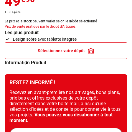
49
TTC/La pièce
Le prix et le stock peuvent varier selon le dépôt sélectionné
Prix de vente pratiqué par le dépôt d'Artigues.
Les plus produit
Design sobre avec tablette intégrée
Sélectionnez votre dépôt
Information Produit
RESTEZ INFORMÉ !
Recevez en avant-première nos arrivages, bons plans,
prix bas et offres exclusives de votre dépôt
directement dans votre boîte mail, ainsi qu’une
sélection d’idées et de conseils pour donner vie à tous
vos projets.
Vous pouvez vous désabonner à tout
moment.
Adresse