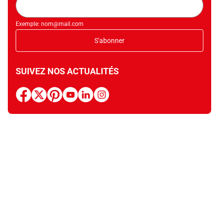
mail
Exemple: nom@mail.com
S'abonner
SUIVEZ NOS ACTUALITÉS
facebook
x
pinterest
youtube
linkedin
instagram