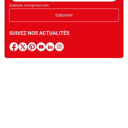
Exemple: nom@mail.com
S'abonner
SUIVEZ NOS ACTUALITÉS
facebook
x
pinterest
youtube
linkedin
instagram