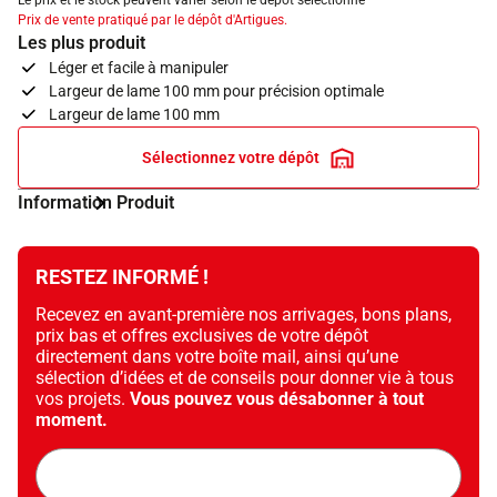
Le prix et le stock peuvent varier selon le dépôt sélectionné
Prix de vente pratiqué par le dépôt d'Artigues.
Les plus produit
Léger et facile à manipuler
Largeur de lame 100 mm pour précision optimale
Largeur de lame 100 mm
Sélectionnez votre dépôt
Information Produit
RESTEZ INFORMÉ !
Recevez en avant-première nos arrivages, bons plans,
prix bas et offres exclusives de votre dépôt
directement dans votre boîte mail, ainsi qu’une
sélection d’idées et de conseils pour donner vie à tous
vos projets.
Vous pouvez vous désabonner à tout
moment.
Adresse
mail