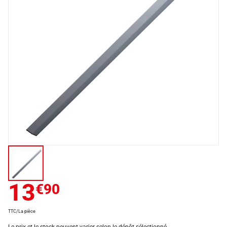
13
€90
TTC/La pièce