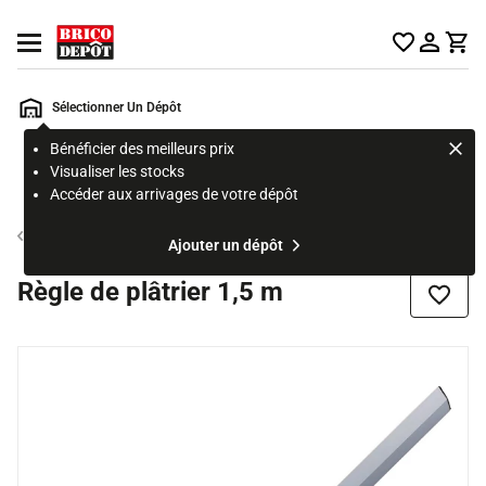
Accueil Brico Dépôt
Ouvrir le menu
Sélectionner Un Dépôt
Bénéficier des meilleurs prix
Rechercher
Visualiser les stocks
un
Accéder aux arrivages de votre dépôt
produit,
ou
Outil du maçon
Ajouter un dépôt
une
page
Règle de plâtrier 1,5 m
Ajouter