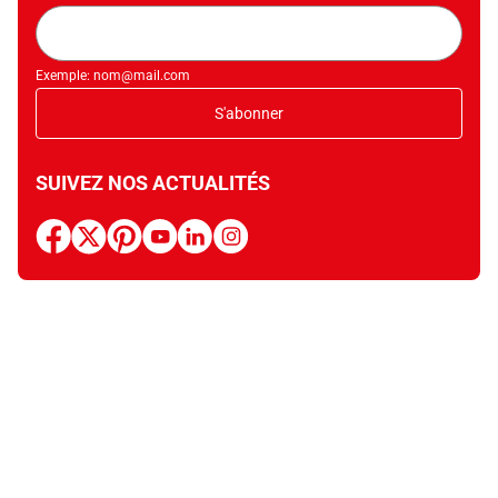
Adresse
mail
Exemple: nom@mail.com
S'abonner
SUIVEZ NOS ACTUALITÉS
facebook
x
pinterest
youtube
linkedin
instagram