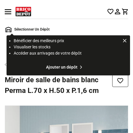
Accueil Brico Dépôt
Ouvrir le menu
Sélectionner Un Dépôt
Bénéficier des meilleurs prix
Rechercher
Visualiser les stocks
un
Accéder aux arrivages de votre dépôt
produit,
ou
Miroir dressing
Ajouter un dépôt
une
page
Miroir de salle de bains blanc
Ajouter
Perma L.70 x H.50 x P.1,6 cm