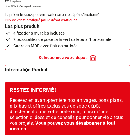
TTC/La pièce
Dont 0,37 € d'éco-part mobilier
Le prix et le stock peuvent varier selon le dépôt sélectionné
Prix de vente pratiqué par le dépôt d'Artigues.
Les plus produit
4 fixations murales incluses
2 possibilités de pose : à la verticale ou à l'horizontale
Cadre en MDF avec finition satinée
Sélectionnez votre dépôt
Information Produit
RESTEZ INFORMÉ !
Recevez en avant-première nos arrivages, bons plans,
prix bas et offres exclusives de votre dépôt
directement dans votre boîte mail, ainsi qu’une
sélection d’idées et de conseils pour donner vie à tous
vos projets.
Vous pouvez vous désabonner à tout
moment.