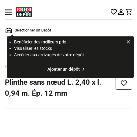
Accueil Brico Dépôt
Ouvrir le menu
Sélectionner Un Dépôt
Bénéficier des meilleurs prix
Rechercher
Visualiser les stocks
un
Accéder aux arrivages de votre dépôt
produit,
ou
Planche de bois
Ajouter un dépôt
une
page
Plinthe sans nœud L. 2,40 x l.
Ajouter
0,94 m. Ép. 12 mm