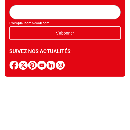
Adresse
mail
Exemple: nom@mail.com
S'abonner
SUIVEZ NOS ACTUALITÉS
facebook
x
pinterest
youtube
linkedin
instagram