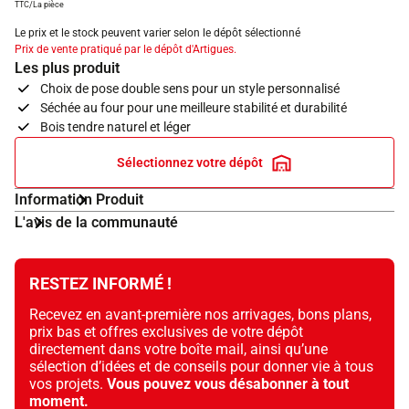
TTC/La pièce
Le prix et le stock peuvent varier selon le dépôt sélectionné
Prix de vente pratiqué par le dépôt d'Artigues.
Les plus produit
Choix de pose double sens pour un style personnalisé
Séchée au four pour une meilleure stabilité et durabilité
Bois tendre naturel et léger
Sélectionnez votre dépôt
Information Produit
L'avis de la communauté
RESTEZ INFORMÉ !
Recevez en avant-première nos arrivages, bons plans,
prix bas et offres exclusives de votre dépôt
directement dans votre boîte mail, ainsi qu’une
sélection d’idées et de conseils pour donner vie à tous
vos projets.
Vous pouvez vous désabonner à tout
moment.