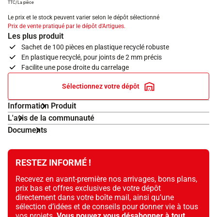
TTC/La pièce
Le prix et le stock peuvent varier selon le dépôt sélectionné
Prix de vente pratiqué par le dépôt d'Artigues.
Les plus produit
Sachet de 100 pièces en plastique recyclé robuste
En plastique recyclé, pour joints de 2 mm précis
Facilite une pose droite du carrelage
Sélectionnez votre dépôt
Information Produit
L'avis de la communauté
Documents
RESTEZ INFORMÉ !
Recevez en avant-première nos arrivages, bons plans,
prix bas et offres exclusives de votre dépôt
directement dans votre boîte mail, ainsi qu’une
sélection d’idées et de conseils pour donner vie à tous
vos projets.
Vous pouvez vous désabonner à tout