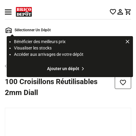
Accueil Brico Dépôt
Ouvrir le menu
Sélectionner Un Dépôt
Bénéficier des meilleurs prix
Rechercher
Visualiser les stocks
un
Accéder aux arrivages de votre dépôt
produit,
ou
Croisillons carrelage
Ajouter un dépôt
une
page
100 Croisillons Réutilisables
Ajouter
2mm Diall