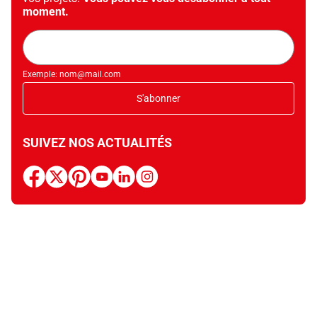
moment.
Adresse
mail
Exemple: nom@mail.com
S'abonner
SUIVEZ NOS ACTUALITÉS
facebook
x
pinterest
youtube
linkedin
instagram