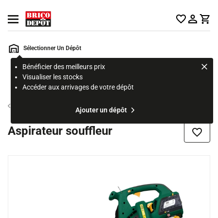
Accueil Brico Dépôt
Ouvrir le menu
Sélectionner Un Dépôt
Bénéficier des meilleurs prix
Rechercher
Visualiser les stocks
un
Accéder aux arrivages de votre dépôt
produit,
ou
Souffleur
Ajouter un dépôt
une
page
Aspirateur souffleur
Ajouter