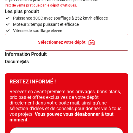
Le prix et le stock peuvent varier selon le dépôt sélectionné
Prix de vente pratiqué par le dépôt d'Artigues.
Les plus produit
Puissance 30CC avec soufflage à 252 km/h efficace
Moteur 2 temps puissant et efficace
Vitesse de soufflage élevée
Sélectionnez votre dépôt
Information Produit
Documents
RESTEZ INFORMÉ !
Recevez en avant-première nos arrivages, bons plans,
prix bas et offres exclusives de votre dépôt
directement dans votre boîte mail, ainsi qu’une
sélection d’idées et de conseils pour donner vie à tous
vos projets.
Vous pouvez vous désabonner à tout
moment.
Adresse