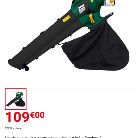
109
€00
TTC/La pièce