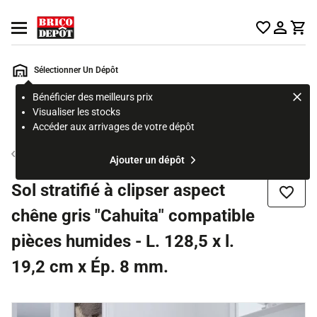
Accueil Brico Dépôt
Ouvrir le menu
Sélectionner Un Dépôt
Bénéficier des meilleurs prix
Rechercher
Visualiser les stocks
un
Accéder aux arrivages de votre dépôt
produit,
ou
Sol stratifié
Ajouter un dépôt
une
page
Sol stratifié à clipser aspect
Ajouter
chêne gris "Cahuita" compatible
pièces humides - L. 128,5 x l.
19,2 cm x Ép. 8 mm.