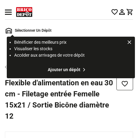
Accueil Brico Dépôt
Ouvrir le menu
Sélectionner Un Dépôt
Bénéficier des meilleurs prix
Rechercher
Visualiser les stocks
un
Accéder aux arrivages de votre dépôt
produit,
ou
Flexible d'alimentation
Ajouter un dépôt
une
page
Flexible d'alimentation en eau 30
Ajouter
cm - Filetage entrée Femelle
15x21 / Sortie Bicône diamètre
12