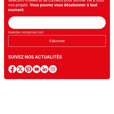
sélection d’idées et de conseils pour donner vie à tous
vos projets.
Vous pouvez vous désabonner à tout
moment.
Adresse
mail
Exemple: nom@mail.com
S'abonner
SUIVEZ NOS ACTUALITÉS
facebook
x
pinterest
youtube
linkedin
instagram