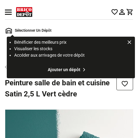
Accueil Brico Dépôt
Ouvrir le menu
Sélectionner Un Dépôt
Bénéficier des meilleurs prix
Rechercher
Visualiser les stocks
un
Accéder aux arrivages de votre dépôt
produit,
ou
Peinture murale cuisine
Ajouter un dépôt
une
page
Peinture salle de bain et cuisine
Ajouter
Satin 2,5 L Vert cèdre