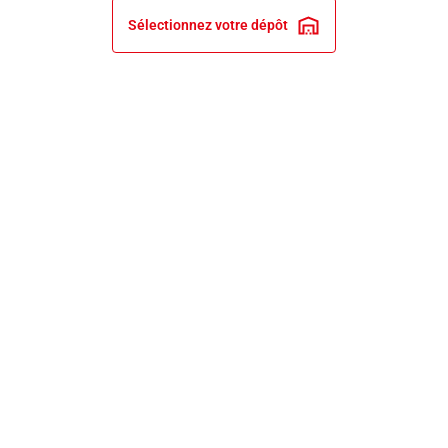
Sélectionnez votre dépôt
INFORMATIONS LÉGALES
NOS ENGAGEMENTS ET EXPERTISE
PRIX ET RECOMPENSES
SERVICES BRICO DEPÔT