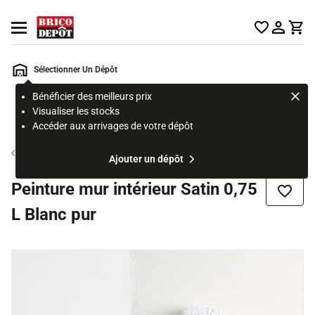
Accueil Brico Dépôt
Ouvrir le menu
Sélectionner Un Dépôt
Bénéficier des meilleurs prix
Rechercher
Visualiser les stocks
un
Accéder aux arrivages de votre dépôt
produit,
ou
Peinture blanche mur et plafond
Ajouter un dépôt
une
page
Peinture mur intérieur Satin 0,75
Ajouter
L Blanc pur