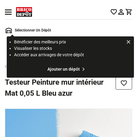
Accueil Brico Dépôt
Ouvrir le menu
Sélectionner Un Dépôt
Bénéficier des meilleurs prix
Rechercher
Visualiser les stocks
un
Accéder aux arrivages de votre dépôt
produit,
ou
Testeur peinture
Ajouter un dépôt
une
page
Testeur Peinture mur intérieur
Ajouter
Mat 0,05 L Bleu azur