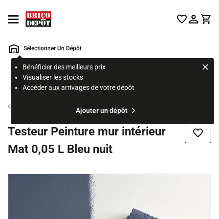
Accueil Brico Dépôt
Ouvrir le menu
Sélectionner Un Dépôt
Bénéficier des meilleurs prix
Rechercher
Visualiser les stocks
un
Accéder aux arrivages de votre dépôt
produit,
ou
Testeur peinture
Ajouter un dépôt
une
page
Testeur Peinture mur intérieur
Ajouter
Mat 0,05 L Bleu nuit