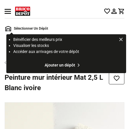
Accueil Brico Dépôt
Ouvrir le menu
Sélectionner Un Dépôt
Bénéficier des meilleurs prix
Rechercher
Visualiser les stocks
un
Accéder aux arrivages de votre dépôt
produit,
ou
Peinture blanche mur et plafond
Ajouter un dépôt
une
page
Peinture mur intérieur Mat 2,5 L
Ajouter
Blanc ivoire