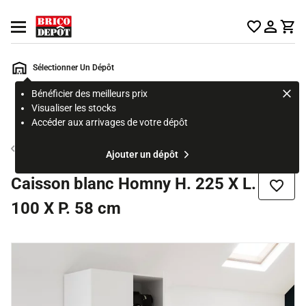
Accueil Brico Dépôt
Ouvrir le menu
Sélectionner Un Dépôt
Bénéficier des meilleurs prix
Rechercher
Visualiser les stocks
un
Accéder aux arrivages de votre dépôt
produit,
ou
Caisson dressing
Ajouter un dépôt
une
page
Caisson blanc Homny H. 225 X L.
Ajouter
100 X P. 58 cm