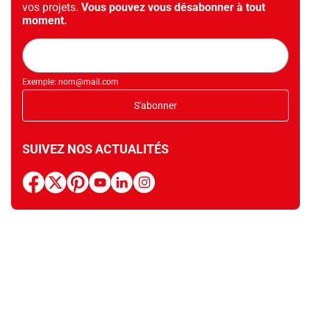
vos projets.
Vous pouvez vous désabonner à tout
moment.
Adresse
mail
Exemple: nom@mail.com
S'abonner
SUIVEZ NOS ACTUALITÉS
facebook
x
pinterest
youtube
linkedin
instagram