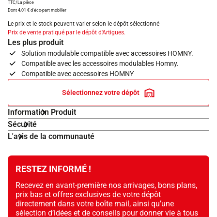
TTC/La pièce
Dont 4,01 € d'éco-part mobilier
Le prix et le stock peuvent varier selon le dépôt sélectionné
Prix de vente pratiqué par le dépôt d'Artigues.
Les plus produit
Solution modulable compatible avec accessoires HOMNY.
Compatible avec les accessoires modulables Homny.
Compatible avec accessoires HOMNY
Sélectionnez votre dépôt
Information Produit
Sécurité
L'avis de la communauté
RESTEZ INFORMÉ !
Recevez en avant-première nos arrivages, bons plans,
prix bas et offres exclusives de votre dépôt
directement dans votre boîte mail, ainsi qu’une
sélection d’idées et de conseils pour donner vie à tous