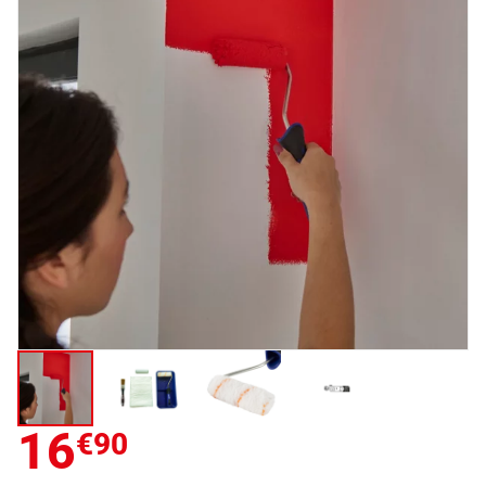
16
€90