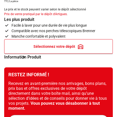
TTC/La pièce
Le prix et le stock peuvent varier selon le dépôt sélectionné
Prix de vente pratiqué par le dépôt d'Artigues.
Les plus produit
Facile à laver pour une durée de vie plus longue
Compatible avec nos perches télescopiques Brenner
Manche confortable et polyvalent
Sélectionnez votre dépôt
Information Produit
RESTEZ INFORMÉ !
Recevez en avant-première nos arrivages, bons plans,
prix bas et offres exclusives de votre dépôt
directement dans votre boîte mail, ainsi qu’une
sélection d’idées et de conseils pour donner vie à tous
vos projets.
Vous pouvez vous désabonner à tout
moment.