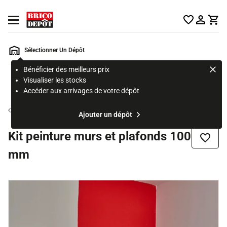
Accueil Brico Dépôt
Ouvrir le menu
Sélectionner Un Dépôt
Bénéficier des meilleurs prix
Rechercher
Visualiser les stocks
un
Accéder aux arrivages de votre dépôt
produit,
ou
Outil du peintre et du tapissier
Ajouter un dépôt
une
page
Kit peinture murs et plafonds 100
Ajouter
mm