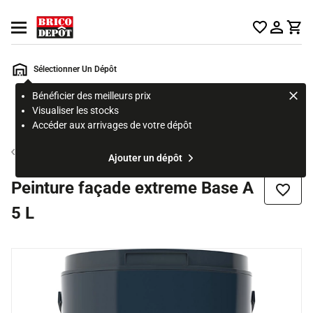
Accueil Brico Dépôt
Ouvrir le menu
Sélectionner Un Dépôt
Bénéficier des meilleurs prix
Rechercher
Visualiser les stocks
un
Accéder aux arrivages de votre dépôt
produit,
ou
Machine à teinter
Ajouter un dépôt
une
page
Peinture façade extreme Base A
Ajouter
5 L