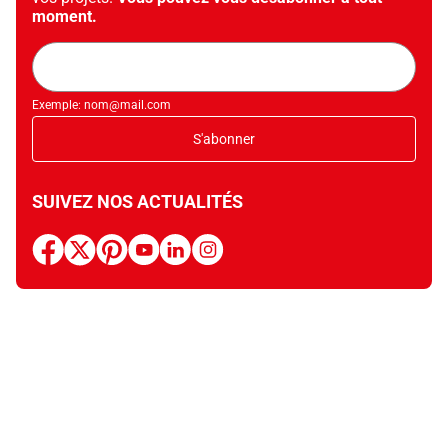
moment.
Adresse
mail
Exemple: nom@mail.com
S'abonner
SUIVEZ NOS ACTUALITÉS
facebook
x
pinterest
youtube
linkedin
instagram