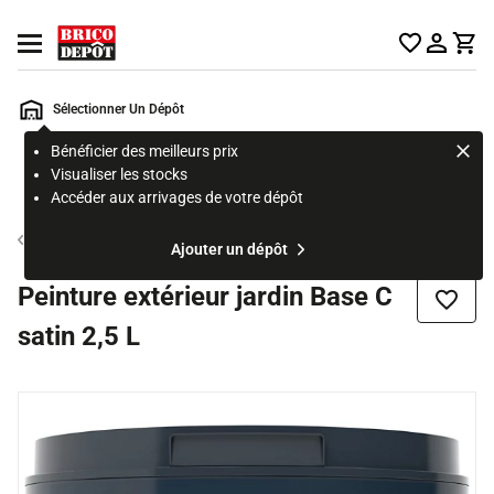
Accueil Brico Dépôt
Ouvrir le menu
Sélectionner Un Dépôt
Bénéficier des meilleurs prix
Rechercher
Visualiser les stocks
un
Accéder aux arrivages de votre dépôt
produit,
ou
Machine à teinter
Ajouter un dépôt
une
page
Peinture extérieur jardin Base C
Ajouter
satin 2,5 L