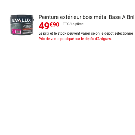
Peinture extérieur bois métal Base A Bril
49
€90
TTC/La pièce
Le prix et le stock peuvent varier selon le dépôt sélectionné
Prix de vente pratiqué par le dépôt d'Artigues.
INFORMATIONS LÉGALES
Mentions légales
CGV
Exercer mon droit de rétractation
CGU carte client
Conditions des offres
Politique de protection des données
Politique cookies
Gérer mes préférences de cookies
Newsletter : se désinscrire
Formulaire d'exercice de droits