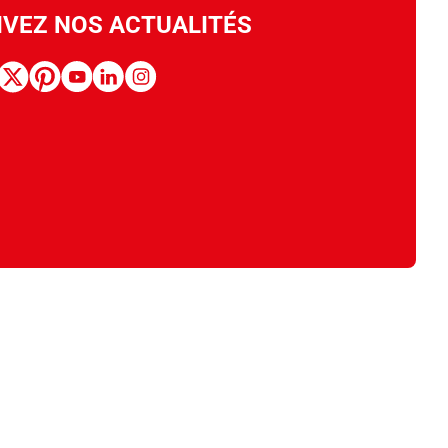
IVEZ NOS ACTUALITÉS
book
x
pinterest
youtube
linkedin
instagram