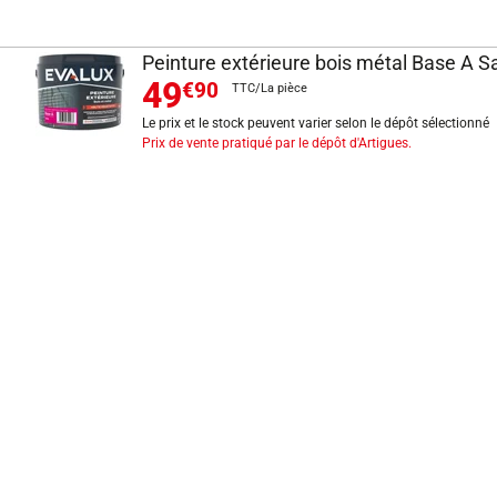
Peinture extérieure bois métal Base A Sa
49
€90
TTC/La pièce
Le prix et le stock peuvent varier selon le dépôt sélectionné
Prix de vente pratiqué par le dépôt d'Artigues.
INFORMATIONS LÉGALES
Mentions légales
CGV
Exercer mon droit de rétractation
CGU carte client
Conditions des offres
Politique de protection des données
Politique cookies
Gérer mes préférences de cookies
Newsletter : se désinscrire
Formulaire d'exercice de droits