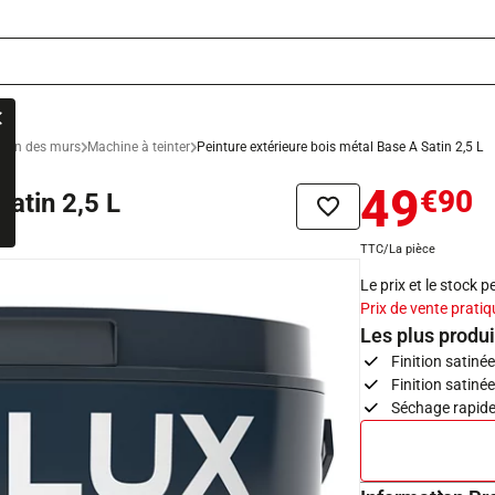
ation des murs
Machine à teinter
Peinture extérieure bois métal Base A Satin 2,5 L
49
€90
Satin 2,5 L
Ajouter à la liste de sou
TTC/La pièce
Le prix et le stock 
Prix de vente pratiq
Les plus produi
Finition satiné
Finition satiné
Séchage rapide