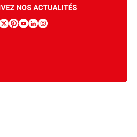
IVEZ NOS ACTUALITÉS
book
x
pinterest
youtube
linkedin
instagram