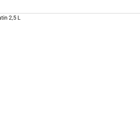
tin 2,5 L
NOS ENGAGEMENTS ET
P
EXPERTISE
Rejoignez-nous
Nos engagements
Fondation Brico Dépôt
Rapport RSE Brico Dépôt
Plan de vigilance
Rappel produits
Notices
Glossaire des normes