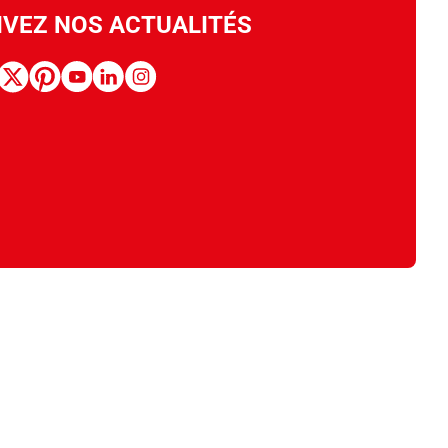
IVEZ NOS ACTUALITÉS
book
x
pinterest
youtube
linkedin
instagram