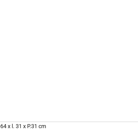
64 x l. 31 x P.31 cm