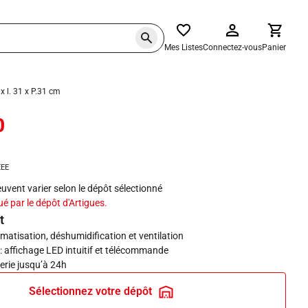
Mes Listes
Connectez-vous
Panier
x l. 31 x P.31 cm
0
haits
EEE
peuvent varier selon le dépôt sélectionné
ué par le dépôt d'Artigues.
t
limatisation, déshumidification et ventilation
r : affichage LED intuitif et télécommande
erie jusqu’à 24h
Sélectionnez votre dépôt