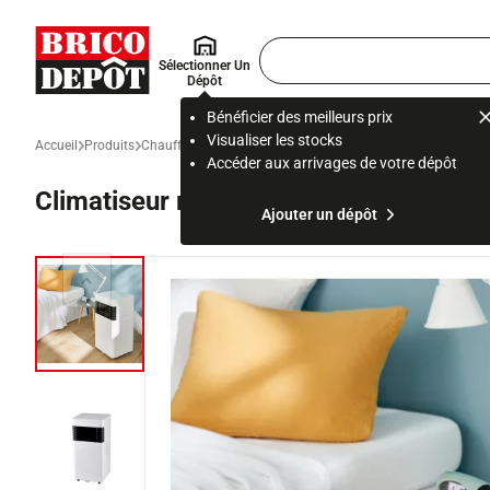
Accueil Brico Dépôt
Rechercher
Sélectionner Un
un
Dépôt
produit,
ou
Bénéficier des meilleurs prix
une
Visualiser les stocks
Accueil
Produits
Chauffage, clim et ventilation
Climatisation et confort the
page
Accéder aux arrivages de votre dépôt
Climatiseur mobile 12 m², 5000 BTU - H
Ajouter un dépôt
Diapositive précédente