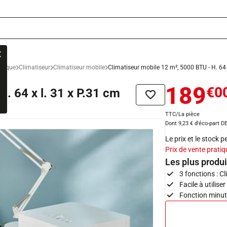
rmique
Climatiseur
Climatiseur mobile
Climatiseur mobile 12 m², 5000 BTU - H. 64 
189
€0
. 64 x l. 31 x P.31 cm
Ajouter à la liste de sou
TTC/La pièce
Dont 9,23 € d'éco-part D
Le prix et le stock 
Prix de vente pratiq
Les plus produi
3 fonctions : C
Facile à utilise
Fonction minut