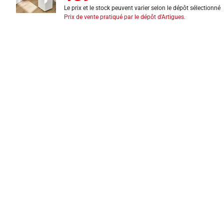
Le prix et le stock peuvent varier selon le dépôt sélectionné
Prix de vente pratiqué par le dépôt d'Artigues.
INFORMATIONS LÉGALES
Mentions légales
CGV
Exercer mon droit de rétractation
CGU carte client
Conditions des offres
Politique de protection des données
Politique cookies
Gérer mes préférences de cookies
Newsletter : se désinscrire
Formulaire d'exercice de droits
Indice de réparabilité
Déclarations de performance
Fiches de données de sécurité
Fiches qualité et caractéristiques environnementales