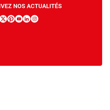
IVEZ NOS ACTUALITÉS
book
x
pinterest
youtube
linkedin
instagram