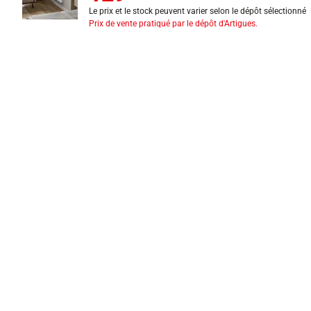
Le prix et le stock peuvent varier selon le dépôt sélectionné
Prix de vente pratiqué par le dépôt d'Artigues.
INFORMATIONS LÉGALES
Mentions légales
CGV
Exercer mon droit de rétractation
CGU carte client
Conditions des offres
Politique de protection des données
Politique cookies
Gérer mes préférences de cookies
Newsletter : se désinscrire
Formulaire d'exercice de droits
Indice de réparabilité
Déclarations de performance
Fiches de données de sécurité
Fiches qualité et caractéristiques environnementales