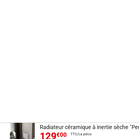
Radiateur céramique à inertie sèche "Per
129
€00
TTC/La pièce