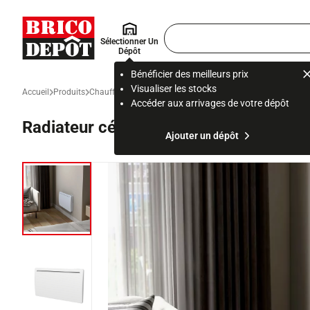
Accueil Brico Dépôt
Rechercher
Sélectionner Un
un
Dépôt
produit,
ou
Bénéficier des meilleurs prix
une
Visualiser les stocks
Accueil
Produits
Chauffage, clim et ventilation
Radiateur et système de cha
page
Accéder aux arrivages de votre dépôt
Radiateur céramique à inertie sèche "
Ajouter un dépôt