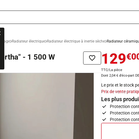
uffage
Radiateur électrique
Radiateur électrique à inertie sèche
Radiateur céramique
129
€0
Pertha" - 1 500 W
Ajouter à la liste de sou
TTC/La pièce
Dont 2,04 € d'éco-part D
Le prix et le stock 
Prix de vente pratiq
Les plus produi
Protection cont
Protection cont
Protection cont