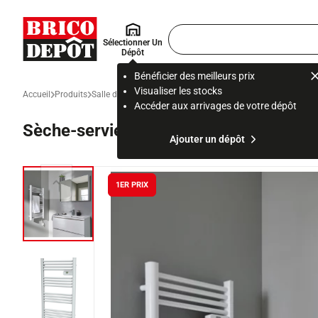
Accueil Brico Dépôt
Rechercher
Sélectionner Un
un
Dépôt
produit,
ou
Bénéficier des meilleurs prix
une
Visualiser les stocks
Accueil
Produits
Salle de bain et WC
Chauffage, plomberie et accessoire de 
page
Accéder aux arrivages de votre dépôt
Sèche-serviettes Megi - 500 W
Ajouter un dépôt
1ER PRIX
Diapositive précédente