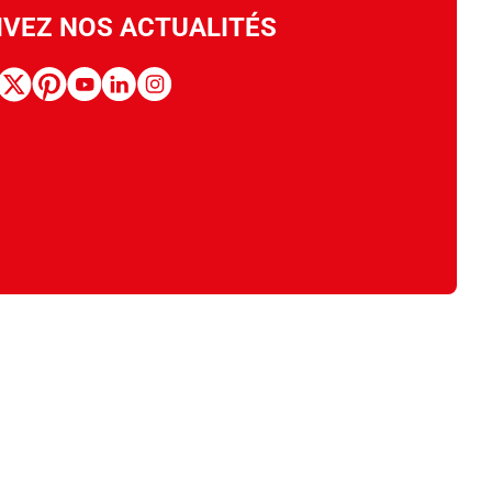
IVEZ NOS ACTUALITÉS
book
x
pinterest
youtube
linkedin
instagram