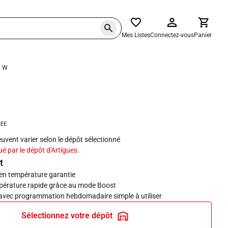
Mes Listes
Connectez-vous
Panier
0 W
haits
EEE
peuvent varier selon le dépôt sélectionné
ué par le dépôt d'Artigues.
t
en température garantie
pérature rapide grâce au mode Boost
avec programmation hebdomadaire simple à utiliser
Sélectionnez votre dépôt