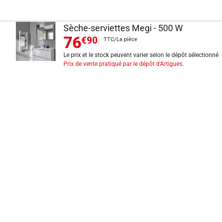
Sèche-serviettes Megi - 500 W
76
€90
TTC/La pièce
Le prix et le stock peuvent varier selon le dépôt sélectionné
Prix de vente pratiqué par le dépôt d'Artigues.
INFORMATIONS LÉGALES
Mentions légales
CGV
Exercer mon droit de rétractation
CGU carte client
Conditions des offres
Politique de protection des données
Politique cookies
Gérer mes préférences de cookies
Newsletter : se désinscrire
Formulaire d'exercice de droits