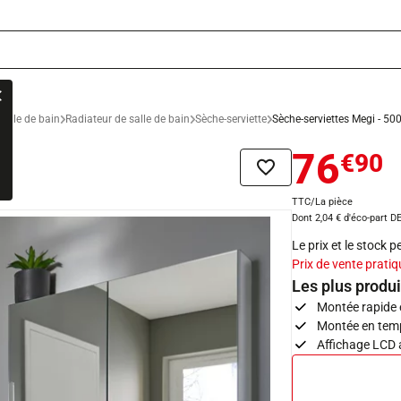
salle de bain
Radiateur de salle de bain
Sèche-serviette
Sèche-serviettes Megi - 50
76
€90
Ajouter à la liste de sou
TTC/La pièce
Dont 2,04 € d'éco-part D
Le prix et le stock 
Prix de vente pratiq
Les plus produi
Montée rapide 
Montée en tem
Affichage LCD 