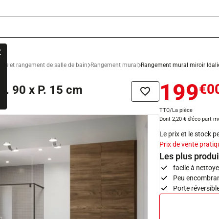
ble et rangement de salle de bain
Rangement mural
Rangement mural miroir Idalie
199
€0
H. 90 x P. 15 cm
Ajouter à la liste de sou
TTC/La pièce
Dont 2,20 € d'éco-part m
Le prix et le stock 
Prix de vente pratiq
Les plus produi
facile à nettoye
Peu encombrant
Porte réversible