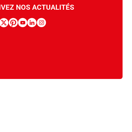
IVEZ NOS ACTUALITÉS
book
x
pinterest
youtube
linkedin
instagram