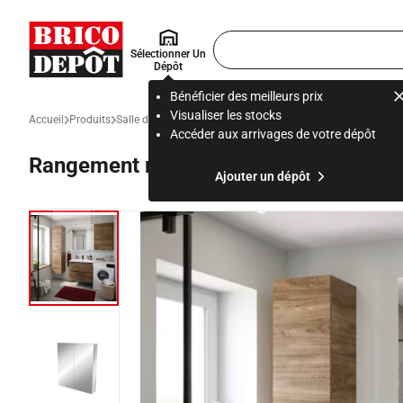
Accueil Brico Dépôt
Rechercher
Sélectionner Un
un
Dépôt
produit,
ou
Bénéficier des meilleurs prix
une
Visualiser les stocks
Accueil
Produits
Salle de bain et WC
Meuble et vasque de salle de bain
Meu
page
Accéder aux arrivages de votre dépôt
Rangement mural miroir Idalie L. 80 x 
Ajouter un dépôt
Diapositive précédente