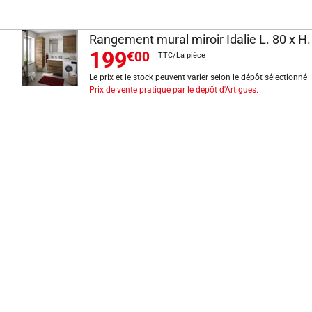
Rangement mural miroir Idalie L. 80 x H.
199
€00
TTC/La pièce
Le prix et le stock peuvent varier selon le dépôt sélectionné
Prix de vente pratiqué par le dépôt d'Artigues.
INFORMATIONS LÉGALES
Mentions légales
CGV
Exercer mon droit de rétractation
CGU carte client
Conditions des offres
Politique de protection des données
Politique cookies
Gérer mes préférences de cookies
Newsletter : se désinscrire
Formulaire d'exercice de droits