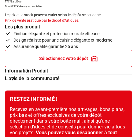
TTC/La pièce
Dont 0,37 € d'éco-part mobilier
Le prix et le stock peuvent varier selon le dépôt sélectionné
Prix de vente pratiqué par le dépôt d'Artigues.
Les plus produit
Finition élégante et protection murale efficace
Design réaliste pour une cuisine élégante et moderne
Assurance qualité garantie 25 ans
Sélectionnez votre dépôt
Information Produit
L'avis de la communauté
RESTEZ INFORMÉ !
Recevez en avant-première nos arrivages, bons plans,
prix bas et offres exclusives de votre dépôt
directement dans votre boîte mail, ainsi qu’une
sélection d’idées et de conseils pour donner vie à tous
vos projets.
Vous pouvez vous désabonner à tout