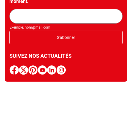
moment.
Adresse
mail
Exemple: nom@mail.com
S'abonner
SUIVEZ NOS ACTUALITÉS
facebook
x
pinterest
youtube
linkedin
instagram