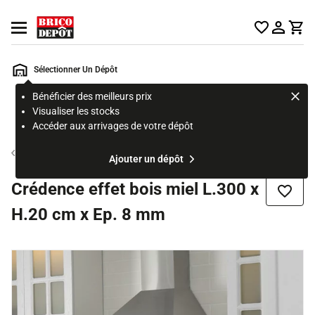
Accueil Brico Dépôt
Ouvrir le menu
Sélectionner Un Dépôt
Bénéficier des meilleurs prix
Rechercher
Visualiser les stocks
un
Accéder aux arrivages de votre dépôt
produit,
ou
Crédence cuisine
Ajouter un dépôt
une
page
Crédence effet bois miel L.300 x
Ajouter
H.20 cm x Ep. 8 mm