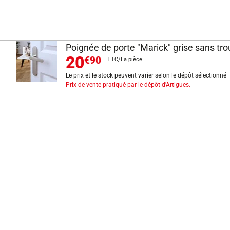
Poignée de porte "Marick" grise sans tr
20
€90
TTC/La pièce
Le prix et le stock peuvent varier selon le dépôt sélectionné
Prix de vente pratiqué par le dépôt d'Artigues.
INFORMATIONS LÉGALES
Mentions légales
CGV
Exercer mon droit de rétractation
CGU carte client
Conditions des offres
Politique de protection des données
Politique cookies
Gérer mes préférences de cookies