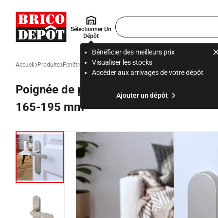
Accueil Brico Dépôt
Rechercher
Sélectionner Un
un
Dépôt
produit,
ou
Bénéficier des meilleurs prix
une
Visualiser les stocks
Accueil
Produits
Fenêtre, porte et escalier
Porte d'entrée, intérieure et garage
page
Accéder aux arrivages de votre dépôt
Poignée de porte "Marick" grise sans t
Ajouter un dépôt
165-195 mm