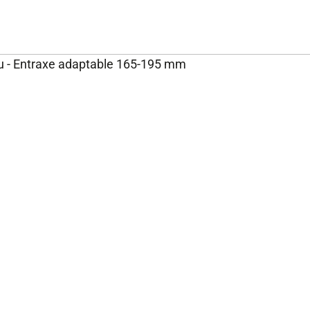
ou - Entraxe adaptable 165-195 mm
NOS ENGAGEMENTS ET
P
EXPERTISE
Rejoignez-nous
Nos engagements
Fondation Brico Dépôt
Rapport RSE Brico Dépôt
Plan de vigilance
Rappel produits