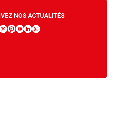
IVEZ NOS ACTUALITÉS
book
x
pinterest
youtube
linkedin
instagram