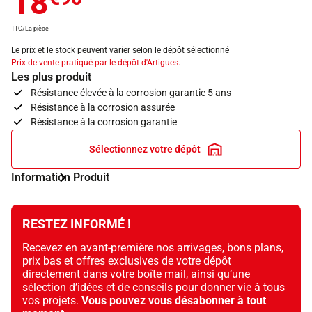
18
TTC/La pièce
Le prix et le stock peuvent varier selon le dépôt sélectionné
Prix de vente pratiqué par le dépôt d'Artigues.
Les plus produit
Résistance élevée à la corrosion garantie 5 ans
Résistance à la corrosion assurée
Résistance à la corrosion garantie
Sélectionnez votre dépôt
Information Produit
RESTEZ INFORMÉ !
Recevez en avant-première nos arrivages, bons plans,
prix bas et offres exclusives de votre dépôt
directement dans votre boîte mail, ainsi qu’une
sélection d’idées et de conseils pour donner vie à tous
vos projets.
Vous pouvez vous désabonner à tout