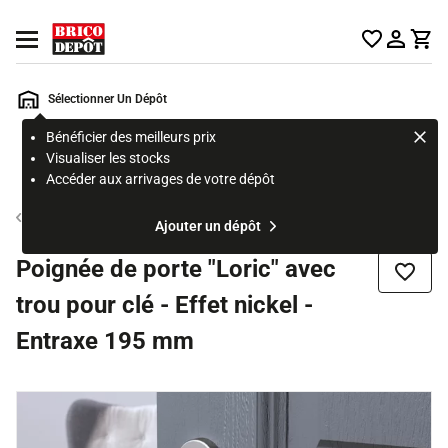
Accueil Brico Dépôt
Ouvrir le menu
Sélectionner Un Dépôt
Bénéficier des meilleurs prix
Rechercher
Visualiser les stocks
un
Accéder aux arrivages de votre dépôt
produit,
ou
Poignée de porte intérieure
Ajouter un dépôt
une
page
Poignée de porte "Loric" avec
Ajouter
trou pour clé - Effet nickel -
Entraxe 195 mm