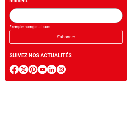
moment.
Adresse
mail
Exemple: nom@mail.com
S'abonner
SUIVEZ NOS ACTUALITÉS
facebook
x
pinterest
youtube
linkedin
instagram