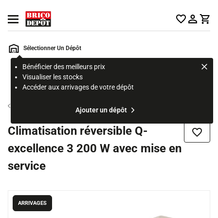
Accueil Brico Dépôt
Ouvrir le menu
Sélectionner Un Dépôt
Bénéficier des meilleurs prix
Rechercher
Visualiser les stocks
un
Accéder aux arrivages de votre dépôt
produit,
ou
Climatiseur fixe réversible
Ajouter un dépôt
une
page
Climatisation réversible Q-
Ajouter
excellence 3 200 W avec mise en
service
ARRIVAGES