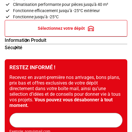
Climatisation performante pour pièces jusqu'à 40 m²
Fonctionne efficacement jusqu’à -25°C extérieur
Fonctionne jusqu’à -25°C
Sélectionnez votre dépôt
Information Produit
Sécurité
RESTEZ INFORMÉ !
Recevez en avant-première nos arrivages, bons plans,
prix bas et offres exclusives de votre dépôt
directement dans votre boîte mail, ainsi qu’une
sélection d’idées et de conseils pour donner vie à tous
vos projets.
Vous pouvez vous désabonner à tout
moment.
Adresse
mail
Exemple: nom@mail.com