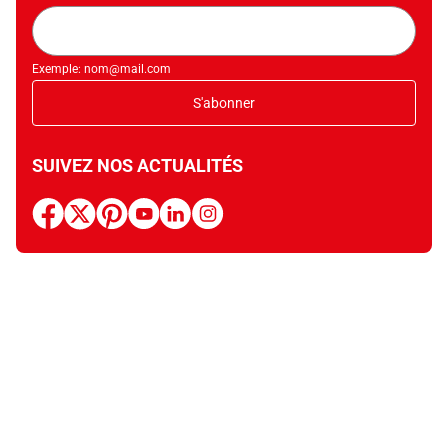
Adresse
mail
Exemple: nom@mail.com
S'abonner
SUIVEZ NOS ACTUALITÉS
facebook
x
pinterest
youtube
linkedin
instagram