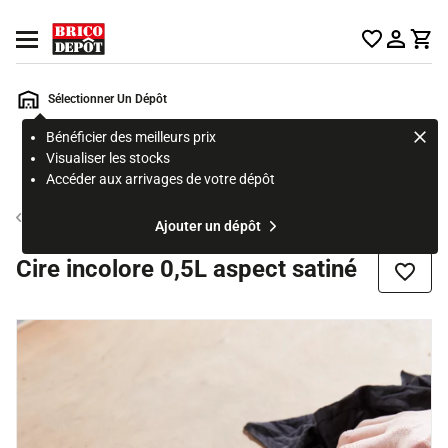
Accueil Brico Dépôt
Ouvrir le menu
Sélectionner Un Dépôt
Bénéficier des meilleurs prix
Rechercher
Visualiser les stocks
un
Accéder aux arrivages de votre dépôt
produit,
ou
Vitrificateur, vernis, huile et produit bois intérieur
Ajouter un dépôt
une
page
Cire incolore 0,5L aspect satiné
Ajouter