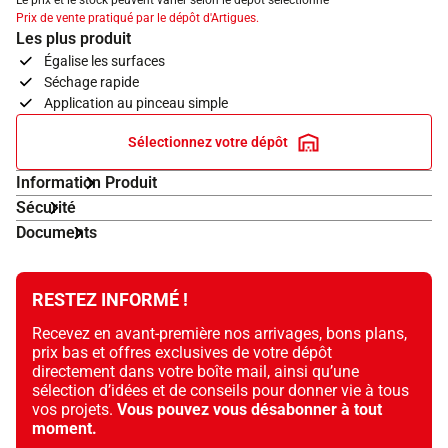
Le prix et le stock peuvent varier selon le dépôt sélectionné
Prix de vente pratiqué par le dépôt d'Artigues.
Les plus produit
Égalise les surfaces
Séchage rapide
Application au pinceau simple
Sélectionnez votre dépôt
Information Produit
Sécurité
Documents
RESTEZ INFORMÉ !
Recevez en avant-première nos arrivages, bons plans,
prix bas et offres exclusives de votre dépôt
directement dans votre boîte mail, ainsi qu’une
sélection d’idées et de conseils pour donner vie à tous
vos projets.
Vous pouvez vous désabonner à tout
moment.