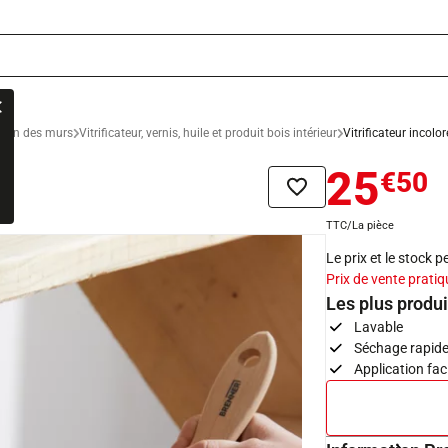
ation des murs
Vitrificateur, vernis, huile et produit bois intérieur
Vitrificateur incolor
25
€50
Ajouter à la liste de sou
TTC/La pièce
Le prix et le stock 
Prix de vente pratiq
Les plus produi
Lavable
Séchage rapid
Application fac