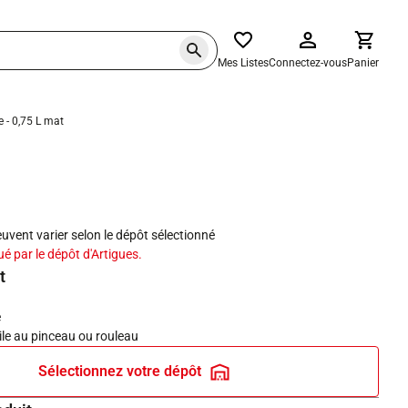
Mes Listes
Connectez-vous
Panier
e - 0,75 L mat
haits
peuvent varier selon le dépôt sélectionné
ué par le dépôt d'Artigues.
t
e
ile au pinceau ou rouleau
Sélectionnez votre dépôt