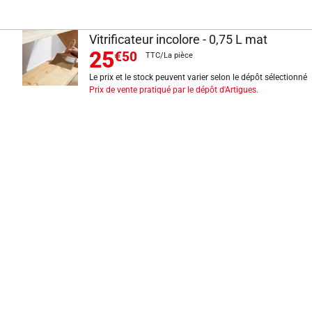
Vitrificateur incolore - 0,75 L mat
25
€50
TTC/La pièce
Le prix et le stock peuvent varier selon le dépôt sélectionné
Prix de vente pratiqué par le dépôt d'Artigues.
INFORMATIONS LÉGALES
Mentions légales
CGV
Exercer mon droit de rétractation
CGU carte client
Conditions des offres
Politique de protection des données
Politique cookies
Gérer mes préférences de cookies
Newsletter : se désinscrire
Formulaire d'exercice de droits