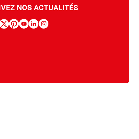
IVEZ NOS ACTUALITÉS
book
x
pinterest
youtube
linkedin
instagram