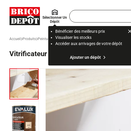
Accueil Brico Dépôt
Rechercher
Sélectionner Un
un
Dépôt
produit,
ou
Bénéficier des meilleurs prix
une
Visualiser les stocks
Accueil
Produits
Peinture et revêtement mural
Peinture intérieure et prépar
page
Accéder aux arrivages de votre dépôt
Vitrificateur incolore - 0,75 L mat
Ajouter un dépôt
Diapositive précédente