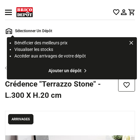
Accueil Brico Dépôt
Ouvrir le menu
Sélectionner Un Dépôt
Bénéficier des meilleurs prix
Rechercher
Visualiser les stocks
un
Accéder aux arrivages de votre dépôt
produit,
ou
Crédence cuisine
Ajouter un dépôt
une
page
Crédence "Terrazzo Stone" -
Ajouter
L.300 X H.20 cm
ARRIVAGES