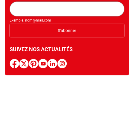
Adresse
mail
Exemple: nom@mail.com
S'abonner
SUIVEZ NOS ACTUALITÉS
facebook
x
pinterest
youtube
linkedin
instagram