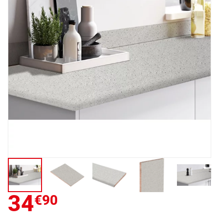
34
€90