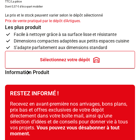
TTC/La pièce
Dont 0,37 € d'éco-part mobilier
Le prix et le stock peuvent varier selon le dépôt sélectionné
Prix de vente pratiqué par le dépôt d'Artigues.
Les plus produit
Facile à nettoyer grâce à sa surface lisse et résistante
Dimensions compactes adaptées aux petits espaces cuisine
S’adapte parfaitement aux dimensions standard
Sélectionnez votre dépôt
Information Produit
RESTEZ INFORMÉ !
Recevez en avant-première nos arrivages, bons plans,
prix bas et offres exclusives de votre dépôt
directement dans votre boîte mail, ainsi qu’une
sélection d’idées et de conseils pour donner vie à tous
vos projets.
Vous pouvez vous désabonner à tout
moment.