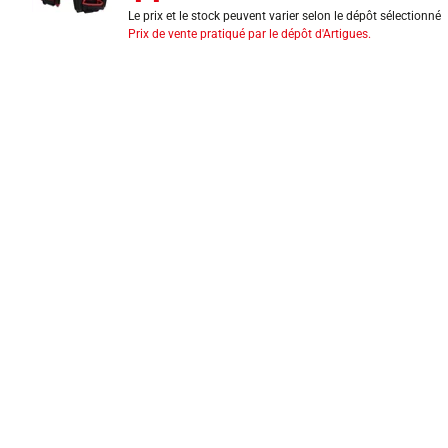
Le prix et le stock peuvent varier selon le dépôt sélectionné
Prix de vente pratiqué par le dépôt d'Artigues.
INFORMATIONS LÉGALES
Mentions légales
CGV
Exercer mon droit de rétractation
CGU carte client
Conditions des offres
Politique de protection des données
Politique cookies
Gérer mes préférences de cookies
Newsletter : se désinscrire
Formulaire d'exercice de droits
Indice de réparabilité
Déclarations de performance
Fiches de données de sécurité
Fiches qualité et caractéristiques environnementales