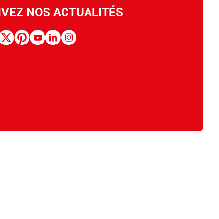
IVEZ NOS ACTUALITÉS
book
x
pinterest
youtube
linkedin
instagram