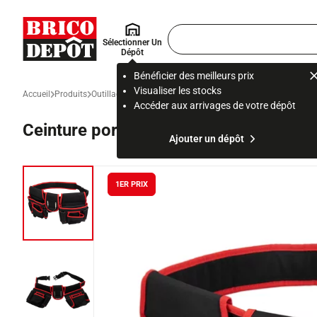
Accueil Brico Dépôt
Rechercher
Sélectionner Un
un
Dépôt
produit,
ou
Bénéficier des meilleurs prix
une
Visualiser les stocks
Accueil
Produits
Outillage
Outillage électroportatif, à main et accessoire
Ra
page
Accéder aux arrivages de votre dépôt
Ceinture porte-outils 2 poches - 145 
Ajouter un dépôt
1ER PRIX