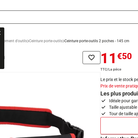
ngement d'outils
Ceinture porte-outils
Ceinture porte-outils 2 poches - 145 cm
11
€50
cm
Ajouter à la liste de sou
TTC/La pièce
Le prix et le stock 
Prix de vente pratiq
Les plus produi
Idéale pour gar
Taille ajustabl
Tour de taille 