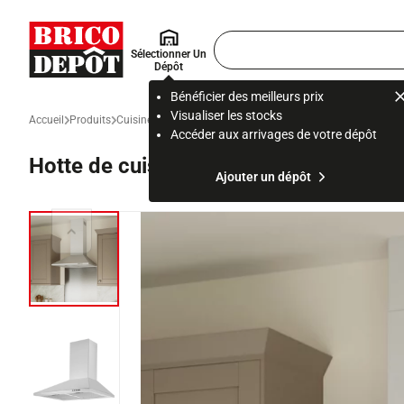
Accueil Brico Dépôt
Rechercher
Sélectionner Un
un
Dépôt
produit,
ou
Bénéficier des meilleurs prix
une
Visualiser les stocks
Accueil
Produits
Cuisine
Electroménager et équipement de cuisine
Electro
page
Accéder aux arrivages de votre dépôt
Hotte de cuisine cheminée inox - 60 c
Ajouter un dépôt
Diapositive précédente