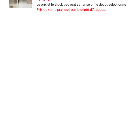
Le prix et le stock peuvent varier selon le dépôt sélectionné
Prix de vente pratiqué par le dépôt d'Artigues.
INFORMATIONS LÉGALES
Mentions légales
CGV
Exercer mon droit de rétractation
CGU carte client
Conditions des offres
Politique de protection des données
Politique cookies
Gérer mes préférences de cookies
Newsletter : se désinscrire
Formulaire d'exercice de droits
Indice de réparabilité
Déclarations de performance
Fiches de données de sécurité
Fiches qualité et caractéristiques environnementales