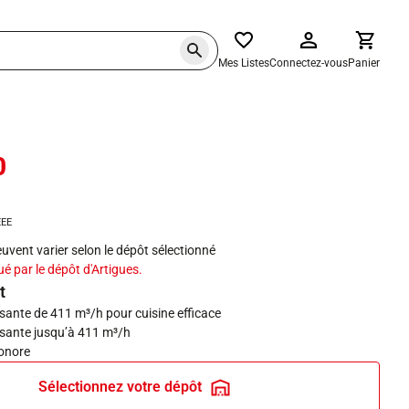
Mes Listes
Connectez-vous
Panier
0
haits
EEE
peuvent varier selon le dépôt sélectionné
ué par le dépôt d'Artigues.
t
sante de 411 m³/h pour cuisine efficace
ssante jusqu’à 411 m³/h
sonore
Sélectionnez votre dépôt