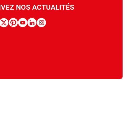
IVEZ NOS ACTUALITÉS
book
x
pinterest
youtube
linkedin
instagram