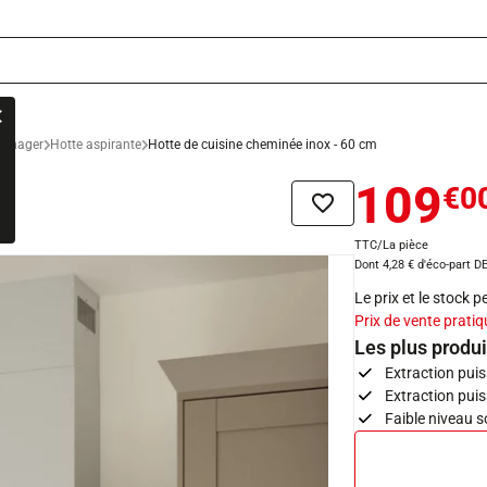
ménager
Hotte aspirante
Hotte de cuisine cheminée inox - 60 cm
109
€0
m
Ajouter à la liste de sou
TTC/La pièce
Dont 4,28 € d'éco-part D
Le prix et le stock 
Prix de vente pratiq
Les plus produi
Extraction puis
Extraction pui
Faible niveau 