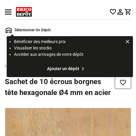
Accueil Brico Dépôt
Ouvrir le menu
Sélectionner Un Dépôt
Bénéficier des meilleurs prix
Rechercher
Visualiser les stocks
un
Accéder aux arrivages de votre dépôt
produit,
ou
Ecrou et rondelle
Ajouter un dépôt
une
page
Sachet de 10 écrous borgnes
Ajouter
tête hexagonale Ø4 mm en acier