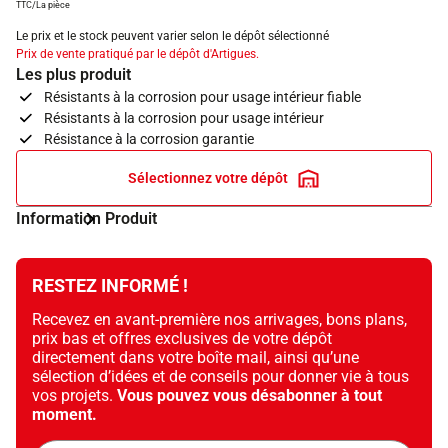
TTC/La pièce
Le prix et le stock peuvent varier selon le dépôt sélectionné
Prix de vente pratiqué par le dépôt d'Artigues.
Les plus produit
Résistants à la corrosion pour usage intérieur fiable
Résistants à la corrosion pour usage intérieur
Résistance à la corrosion garantie
Sélectionnez votre dépôt
Information Produit
RESTEZ INFORMÉ !
Recevez en avant-première nos arrivages, bons plans,
prix bas et offres exclusives de votre dépôt
directement dans votre boîte mail, ainsi qu’une
sélection d’idées et de conseils pour donner vie à tous
vos projets.
Vous pouvez vous désabonner à tout
moment.