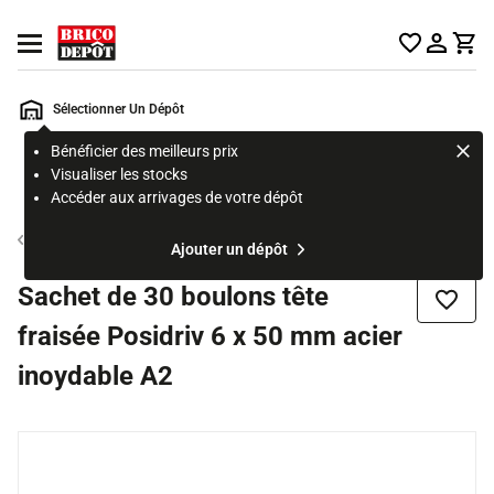
Accueil Brico Dépôt
Ouvrir le menu
Sélectionner Un Dépôt
Bénéficier des meilleurs prix
Rechercher
Visualiser les stocks
un
Accéder aux arrivages de votre dépôt
produit,
ou
Boulon
Ajouter un dépôt
une
page
Sachet de 30 boulons tête
Ajouter
fraisée Posidriv 6 x 50 mm acier
inoydable A2