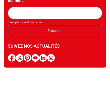
moment.
Adresse
mail
Exemple: nom@mail.com
S'abonner
SUIVEZ NOS ACTUALITÉS
facebook
x
pinterest
youtube
linkedin
instagram