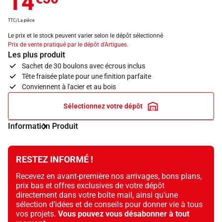
14
TTC/La pièce
Le prix et le stock peuvent varier selon le dépôt sélectionné
Prix de vente pratiqué par le dépôt d'Artigues.
Les plus produit
Sachet de 30 boulons avec écrous inclus
Tête fraisée plate pour une finition parfaite
Conviennent à l'acier et au bois
Sélectionnez votre dépôt
Information Produit
RESTEZ INFORMÉ !
Recevez en avant-première nos arrivages, bons plans,
prix bas et offres exclusives de votre dépôt
directement dans votre boîte mail, ainsi qu’une
sélection d’idées et de conseils pour donner vie à tous
vos projets.
Vous pouvez vous désabonner à tout