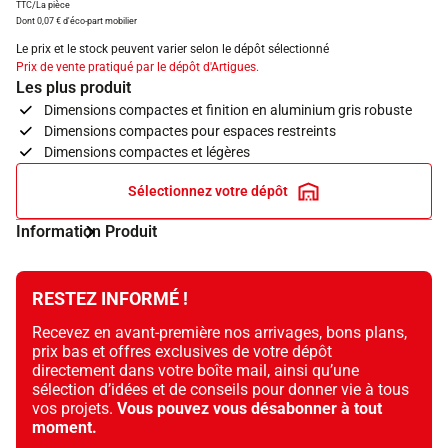
TTC/La pièce
Dont 0,07 € d'éco-part mobilier
Le prix et le stock peuvent varier selon le dépôt sélectionné
Prix de vente pratiqué par le dépôt d'Artigues.
Les plus produit
Dimensions compactes et finition en aluminium gris robuste
Dimensions compactes pour espaces restreints
Dimensions compactes et légères
Sélectionnez votre dépôt
Information Produit
RESTEZ INFORMÉ !
Recevez en avant-première nos arrivages, bons plans,
prix bas et offres exclusives de votre dépôt
directement dans votre boîte mail, ainsi qu’une
sélection d’idées et de conseils pour donner vie à tous
vos projets.
Vous pouvez vous désabonner à tout
moment.