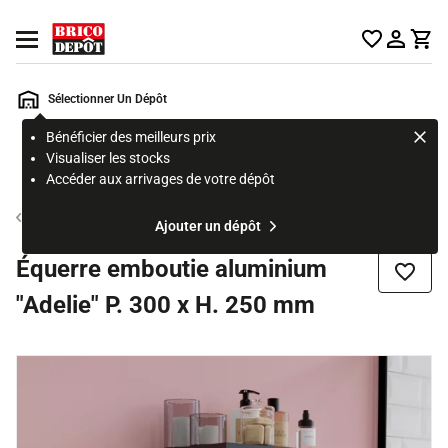
Accueil Brico Dépôt
Ouvrir le menu
Sélectionner Un Dépôt
Bénéficier des meilleurs prix
Rechercher
Visualiser les stocks
un
Accéder aux arrivages de votre dépôt
produit,
ou
Tablette murale
Ajouter un dépôt
une
page
Équerre emboutie aluminium
Ajouter
"Adelie" P. 300 x H. 250 mm