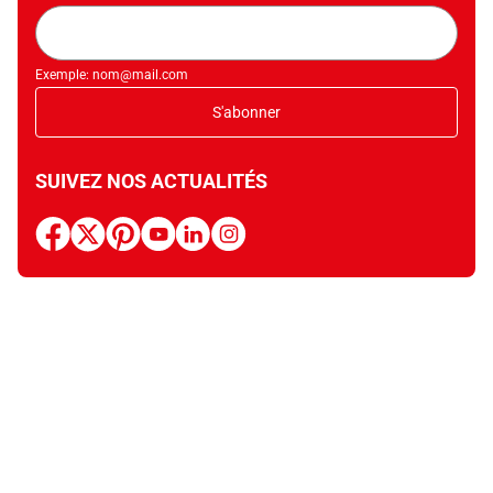
Adresse
mail
Exemple: nom@mail.com
S'abonner
SUIVEZ NOS ACTUALITÉS
facebook
x
pinterest
youtube
linkedin
instagram