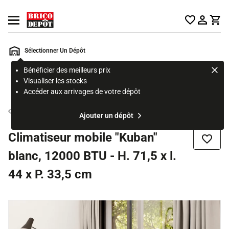
Accueil Brico Dépôt
Ouvrir le menu
Sélectionner Un Dépôt
Bénéficier des meilleurs prix
Rechercher
Visualiser les stocks
un
Accéder aux arrivages de votre dépôt
produit,
ou
Climatiseur mobile
Ajouter un dépôt
une
page
Climatiseur mobile "Kuban"
Ajouter
blanc, 12000 BTU - H. 71,5 x l.
44 x P. 33,5 cm