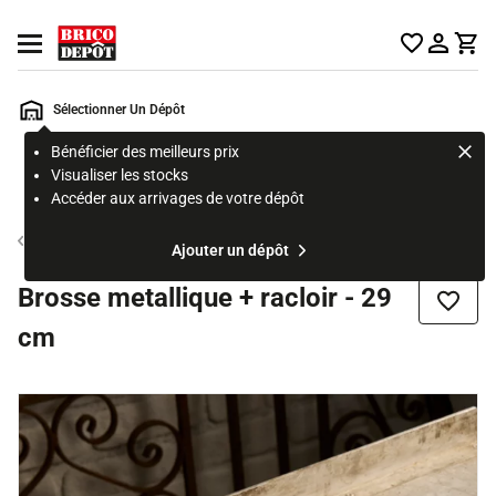
Accueil Brico Dépôt
Ouvrir le menu
Sélectionner Un Dépôt
Bénéficier des meilleurs prix
Rechercher
Visualiser les stocks
un
Accéder aux arrivages de votre dépôt
produit,
ou
Outil du peintre et du tapissier
Ajouter un dépôt
une
page
Brosse metallique + racloir - 29
Ajouter
cm