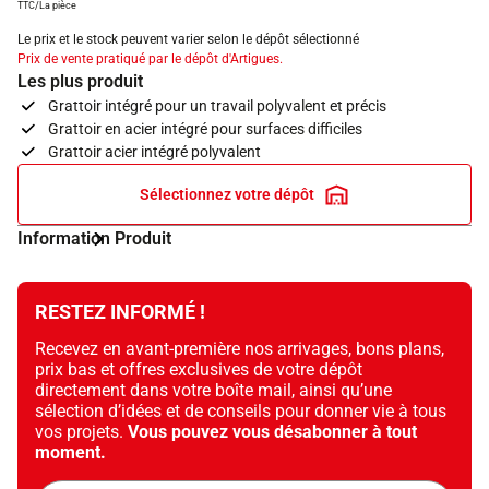
TTC/La pièce
Le prix et le stock peuvent varier selon le dépôt sélectionné
Prix de vente pratiqué par le dépôt d'Artigues.
Les plus produit
Grattoir intégré pour un travail polyvalent et précis
Grattoir en acier intégré pour surfaces difficiles
Grattoir acier intégré polyvalent
Sélectionnez votre dépôt
Information Produit
RESTEZ INFORMÉ !
Recevez en avant-première nos arrivages, bons plans,
prix bas et offres exclusives de votre dépôt
directement dans votre boîte mail, ainsi qu’une
sélection d’idées et de conseils pour donner vie à tous
vos projets.
Vous pouvez vous désabonner à tout
moment.