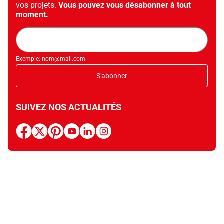
vos projets.
Vous pouvez vous désabonner à tout
moment.
Adresse
mail
Exemple: nom@mail.com
S'abonner
SUIVEZ NOS ACTUALITÉS
facebook
x
pinterest
youtube
linkedin
instagram