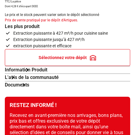
TTC/La pièce
Dont 4,28 € d'éco-part DEEE
Le prix et le stock peuvent varier selon le dépôt sélectionné
Prix de vente pratiqué par le dépôt d'Artigues.
Les plus produit
Extraction puissante à 427 m³/h pour cuisine saine
Extraction puissante jusqu’à 427 m³/h
extraction puissante et efficace
Sélectionnez votre dépôt
Information Produit
L'avis de la communauté
Documents
RESTEZ INFORMÉ !
Recevez en avant-première nos arrivages, bons plans,
prix bas et offres exclusives de votre dépôt
directement dans votre boîte mail, ainsi qu’une
sélection d’idées et de conseils pour donner vie à tous