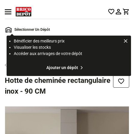
Accueil Brico Dépôt
Ouvrir le menu
Sélectionner Un Dépôt
Bénéficier des meilleurs prix
Rechercher
Visualiser les stocks
un
Accéder aux arrivages de votre dépôt
produit,
ou
Hotte aspirante
Ajouter un dépôt
une
page
Hotte de cheminée rectangulaire
Ajouter
inox - 90 CM