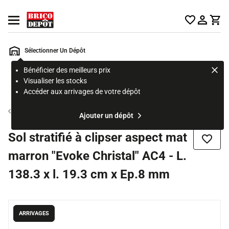
Accueil Brico Dépôt
Ouvrir le menu
Sélectionner Un Dépôt
Bénéficier des meilleurs prix
Rechercher
Visualiser les stocks
un
Accéder aux arrivages de votre dépôt
produit,
ou
Sol stratifié
Ajouter un dépôt
une
page
Sol stratifié à clipser aspect mat
Ajouter
marron "Evoke Christal" AC4 - L.
138.3 x l. 19.3 cm x Ep.8 mm
ARRIVAGES