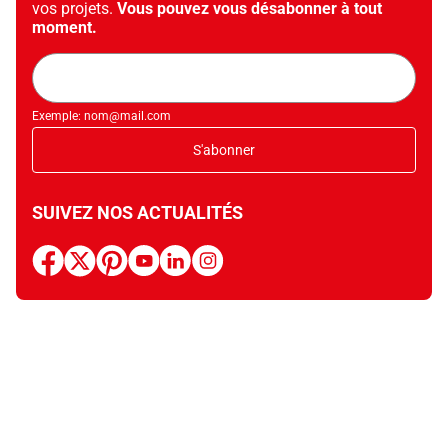
vos projets.
Vous pouvez vous désabonner à tout
moment.
Adresse
mail
Exemple: nom@mail.com
S'abonner
SUIVEZ NOS ACTUALITÉS
facebook
x
pinterest
youtube
linkedin
instagram