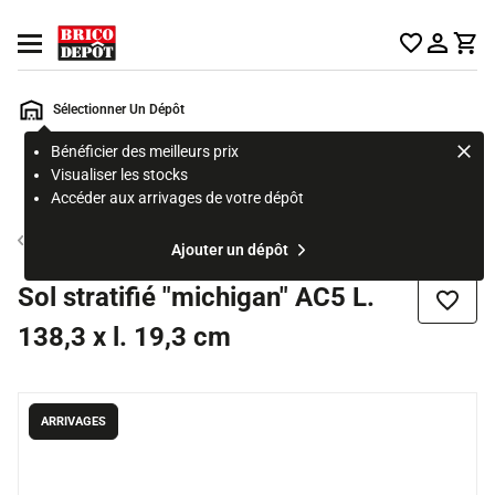
Accueil Brico Dépôt
Ouvrir le menu
Sélectionner Un Dépôt
Bénéficier des meilleurs prix
Rechercher
Visualiser les stocks
un
Accéder aux arrivages de votre dépôt
produit,
ou
Sol stratifié
Ajouter un dépôt
une
page
Sol stratifié "michigan" AC5 L.
Ajouter
138,3 x l. 19,3 cm
ARRIVAGES