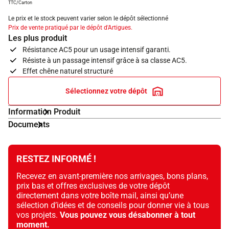
TTC/Carton
Le prix et le stock peuvent varier selon le dépôt sélectionné
Prix de vente pratiqué par le dépôt d'Artigues.
Les plus produit
Résistance AC5 pour un usage intensif garanti.
Résiste à un passage intensif grâce à sa classe AC5.
Effet chêne naturel structuré
Sélectionnez votre dépôt
Information Produit
Documents
RESTEZ INFORMÉ !
Recevez en avant-première nos arrivages, bons plans,
prix bas et offres exclusives de votre dépôt
directement dans votre boîte mail, ainsi qu’une
sélection d’idées et de conseils pour donner vie à tous
vos projets.
Vous pouvez vous désabonner à tout
moment.