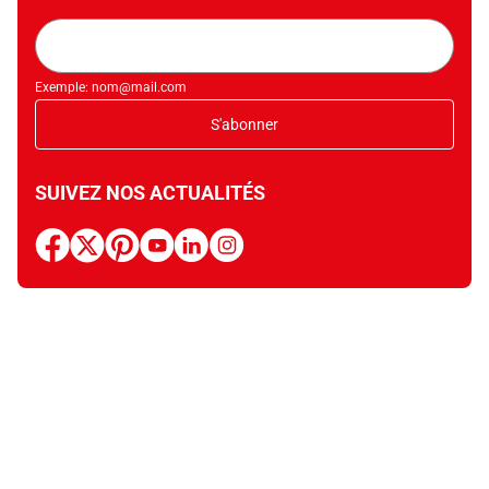
Adresse
mail
Exemple: nom@mail.com
S'abonner
SUIVEZ NOS ACTUALITÉS
facebook
x
pinterest
youtube
linkedin
instagram