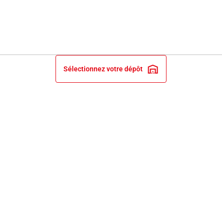
Sélectionnez votre dépôt
INFORMATIONS LÉGALES
NOS ENGAGEMENTS ET EXPERTISE