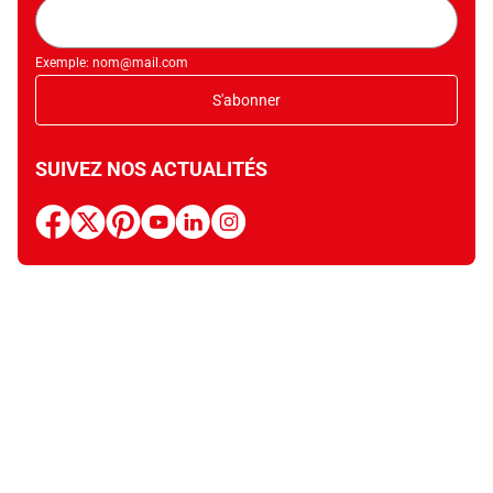
Adresse
mail
Exemple: nom@mail.com
S'abonner
SUIVEZ NOS ACTUALITÉS
facebook
x
pinterest
youtube
linkedin
instagram