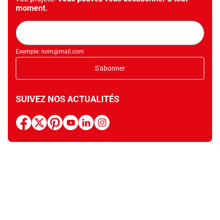
moment.
Adresse
mail
Exemple: nom@mail.com
S'abonner
SUIVEZ NOS ACTUALITÉS
facebook
x
pinterest
youtube
linkedin
instagram