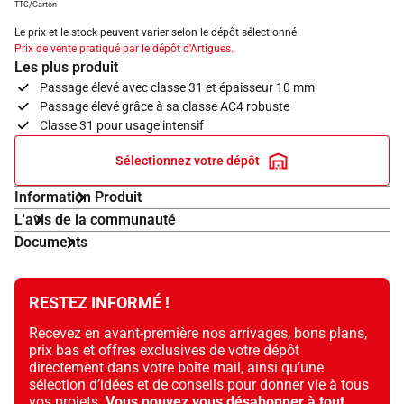
TTC/Carton
Le prix et le stock peuvent varier selon le dépôt sélectionné
Prix de vente pratiqué par le dépôt d'Artigues.
Les plus produit
Passage élevé avec classe 31 et épaisseur 10 mm
Passage élevé grâce à sa classe AC4 robuste
Classe 31 pour usage intensif
Sélectionnez votre dépôt
Information Produit
L'avis de la communauté
Documents
RESTEZ INFORMÉ !
Recevez en avant-première nos arrivages, bons plans,
prix bas et offres exclusives de votre dépôt
directement dans votre boîte mail, ainsi qu’une
sélection d’idées et de conseils pour donner vie à tous
vos projets.
Vous pouvez vous désabonner à tout