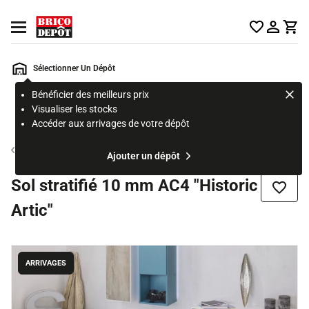
Accueil Brico Dépôt
Ouvrir le menu
Sélectionner Un Dépôt
Bénéficier des meilleurs prix
Rechercher
Visualiser les stocks
un
Accéder aux arrivages de votre dépôt
produit,
ou
Sol stratifié
Ajouter un dépôt
une
page
Sol stratifié 10 mm AC4 "Historic
Ajouter
Artic"
ARRIVAGES